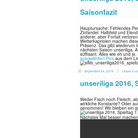
Saisonfazit
Hauptursache: Fehlendes Pers
Zinfandel: Halbfeld und Elen
anderer, aber Forfait verlore
Wetterkapriolen machen dies
Präsenz. Das gibt wiederum l
nächsten Saison unseriliga. 
süffisant. Alles wie eh und j
ausgwählten Pics
aus dem Li
September 24, 2016
Leave a c
unseriliga 2016, 
Weder Fisch noch Fleisch, abe
wirkliche Konstante? Oder auf
genommen! Wir bleiben ein g
Nächstes Mal besser machen