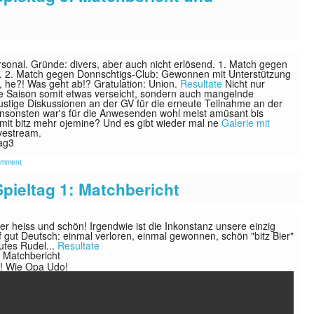
onal. Gründe: divers, aber auch nicht erlösend. 1. Match gegen
d. 2. Match gegen Donnschtigs-Club: Gewonnen mit Unterstützung
n, he?! Was geht ab!? Gratulation: Union.
Resultate
Nicht nur
e Saison somit etwas verseicht, sondern auch mangelnde
ustige Diskussionen an der GV für die erneute Teilnahme an der
Ansonsten war's für die Anwesenden wohl meist amüsant bis
e, mit bitz mehr ojemine? Und es gibt wieder mal ne
Galerie mit
vestream.
omment
Spieltag 1: Matchbericht
r heiss und schön! Irgendwie ist die Inkonstanz unsere einzig
 gut Deutsch: einmal verloren, einmal gewonnen, schön "bitz Bier"
utes Rudel...
Resultate
! Wie Opa Udo!