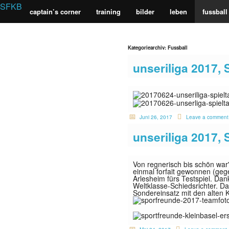
SFKB
captain’s corner
training
bilder
leben
fussball
Sportfreunde Kleinbasel - alli uf
Kategoriearchiv:
Fussball
unseriliga 2017, 
Juni 26, 2017
Leave a comment
unseriliga 2017, 
Von regnerisch bis schön wa
einmal forfait gewonnen (geg
Arlesheim fürs Testspiel. Dan
Weltklasse-Schiedsrichter. Da
Sondereinsatz mit den alten 