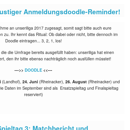
 lustiger Anmeldungsdoodle-Reminder!
hme an unseriliga 2017 zugesagt, somit sagt bitte auch eure
 zu. Ihr kennt das Ritual: Ob dabei oder nicht, bitte dennoch im
Doodle eintragen... 3, 2, 1, los!
 die die Umfrage bereits ausgefüllt haben: unseriliga hat einen
rt, den ihr bitte ebenso nachträglich noch ausfüllen müsstet!
--->>
DOODLE
<<---
i
(Landhof),
24. Juni
(Rheinacker),
26. August
(Rheinacker) und
ie Daten im September sind als Ersatzspieltag und Finalspieltag
reserviert)
Spieltag 3: Matchbericht und