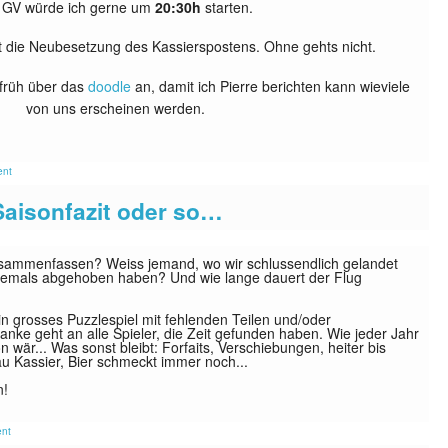
 GV würde ich gerne um
20:30h
starten.
st die Neubesetzung des Kassierspostens. Ohne gehts nicht.
 früh über das
doodle
an, damit ich Pierre berichten kann wieviele
von uns erscheinen werden.
ent
 Saisonfazit oder so…
usammenfassen? Weiss jemand, wo wir schlussendlich gelandet
 jemals abgehoben haben? Und wie lange dauert der Flug
n grosses Puzzlespiel mit fehlenden Teilen und/oder
ke geht an alle Spieler, die Zeit gefunden haben. Wie jeder Jahr
n wär... Was sonst bleibt: Forfaits, Verschiebungen, heiter bis
u Kassier, Bier schmeckt immer noch...
n!
nt