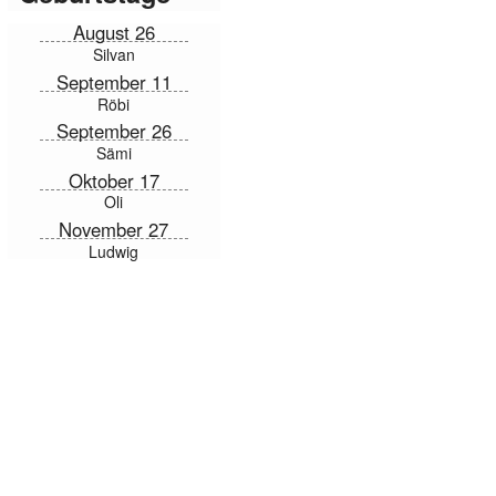
August 26
Silvan
September 11
Röbi
September 26
Sämi
Oktober 17
Oli
November 27
Ludwig