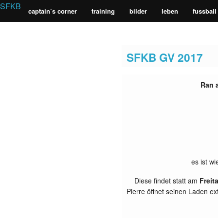
SFKB
captain’s corner
training
bilder
leben
fussball
Sportfreunde 
SFKB GV 2017
Ran 
es ist wi
Diese findet statt am
Freit
Pierre öffnet seinen Laden e