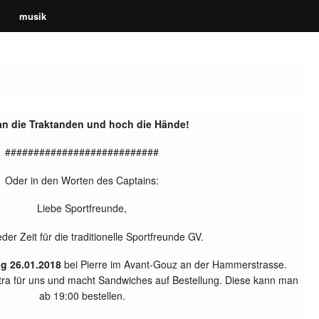
musik
Kleinbasel - alli ufe Ball!
an die Traktanden und hoch die Hände!
###########################
Oder in den Worten des Captains:
Liebe Sportfreunde,
eder Zeit für die traditionelle Sportfreunde GV.
ag 26.01.2018
bei Pierre im Avant-Gouz an der Hammerstrasse.
xtra für uns und macht Sandwiches auf Bestellung. Diese kann man
ab 19:00 bestellen.